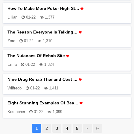
How To Make More Poker High St…
Lillian
01-22
1,377
The Reason Everyone Is Talking…
Zora
01-22
1,310
The Nuiances Of Rehab Site
Erma
01-22
1,324
Nine Drug Rehab Thailand Cost …
Wilfredo
01-22
1,411
Eight Stunning Examples Of Bea…
Kristopher
01-22
1,399
2
3
4
5
1