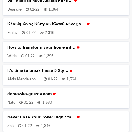
Will need to have Assets For К…
Deandre
01-22
1,364
Κλαυθμώνος Κύπρου Κλαυθμώνος γ…
Finlay
01-22
2,316
How to transform your home int…
Wilda
01-22
1,395
It's time to break these 5 Sty…
Alvin Mendelsoh…
01-22
1,564
dostawka-gruzov.com
Nate
01-22
1,580
Never Lose Your Poker High Sta…
Zak
01-22
1,346