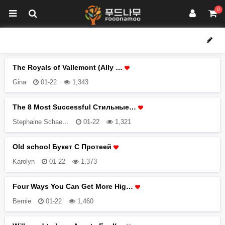
0
The Royals of Vallemont (Ally …
Gina
01-22
1,343
The 8 Most Successful Стильные…
Stephaine Schae…
01-22
1,321
Old school Букет С Протеей
Karolyn
01-22
1,373
Four Ways You Can Get More Hig…
Bernie
01-22
1,460